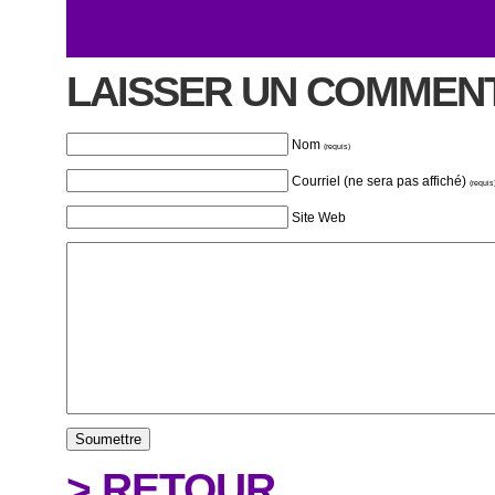
LAISSER UN COMMEN
Nom
(requis)
Courriel (ne sera pas affiché)
(requis
Site Web
> RETOUR